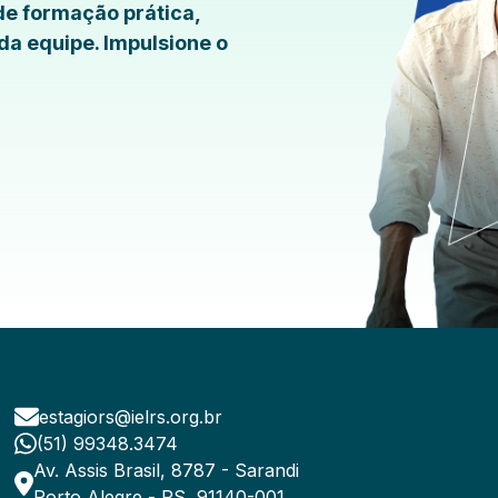
de formação prática,
da equipe. Impulsione o
estagiors@ielrs.org.br
(51) 99348.3474
Av. Assis Brasil, 8787 - Sarandi
Porto Alegre - RS, 91140-001