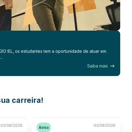
IO IEL, os estudantes tem a oportunidade de atuar em
..
Saiba mais
ua carreira!
03/08/2026
03/08/2026
Bolsa