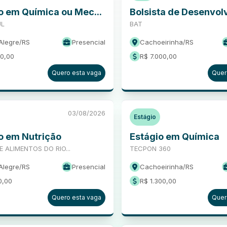
o em Química ou Mec...
Bolsista de Desenvolv
UL
BAT
Alegre
/
RS
Presencial
Cachoeirinha
/
RS
00,00
R$ 7.000,00
Quero esta vaga
Quer
03/08/2026
Estágio
o em Nutrição
Estágio em Química
 ALIMENTOS DO RIO...
TECPON 360
Alegre
/
RS
Presencial
Cachoeirinha
/
RS
0,00
R$ 1.300,00
Quero esta vaga
Quer