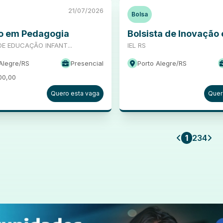
21/07/2026
Bolsa
o em Pedagogia
Bolsista de Inovação e
E EDUCAÇÃO INFANT...
IEL RS
Alegre
/
RS
Presencial
Porto Alegre
/
RS
00,00
Quero esta vaga
Quer
1
2
3
4