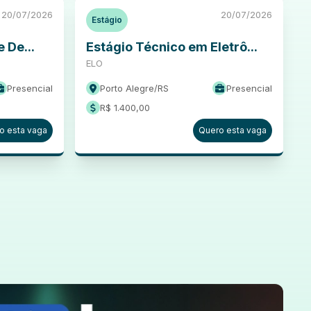
20/07/2026
20/07/2026
Estágio
 De...
Estágio Técnico em Eletrô...
ELO
Presencial
Porto Alegre
/
RS
Presencial
R$ 1.400,00
o esta vaga
Quero esta vaga