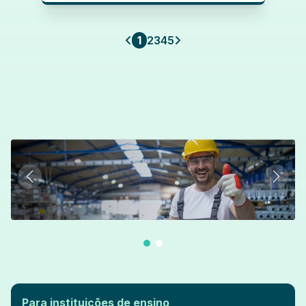
1
2
3
4
5
Para instituições de ensino