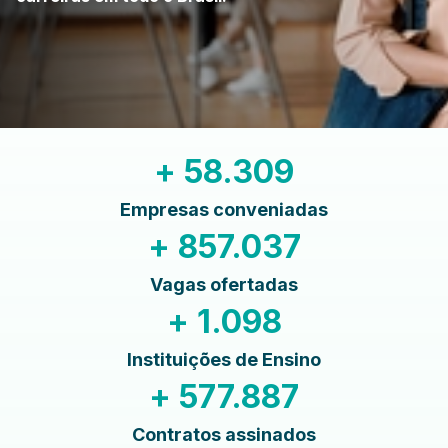
+
58.309
Empresas conveniadas
+
857.037
Vagas ofertadas
+
1.098
Instituições de Ensino
+
577.887
Contratos assinados