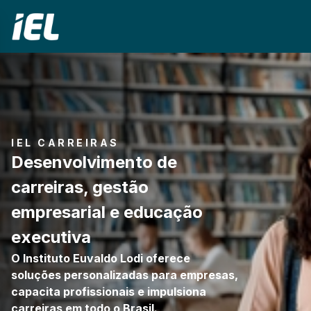
IEL CARREIRAS
Desenvolvimento de
carreiras, gestão
empresarial e educação
executiva
O Instituto Euvaldo Lodi oferece
soluções personalizadas para empresas,
capacita profissionais e impulsiona
carreiras em todo o Brasil.