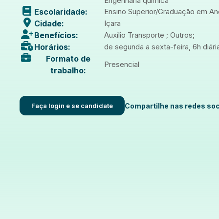
Engenharia química
Escolaridade:
Ensino Superior/Graduação em A
Cidade:
Içara
Benefícios:
Auxílio Transporte ; Outros;
Horários:
de segunda a sexta-feira, 6h diár
Formato de
Presencial
trabalho:
Faça login e se candidate
Compartilhe nas redes soc