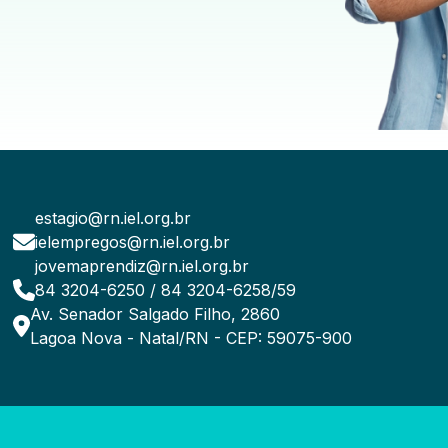
estagio@rn.iel.org.br
ielempregos@rn.iel.org.br
jovemaprendiz@rn.iel.org.br
84 3204-6250 / 84 3204-6258/59
Av. Senador Salgado Filho, 2860
Lagoa Nova - Natal/RN - CEP: 59075-900