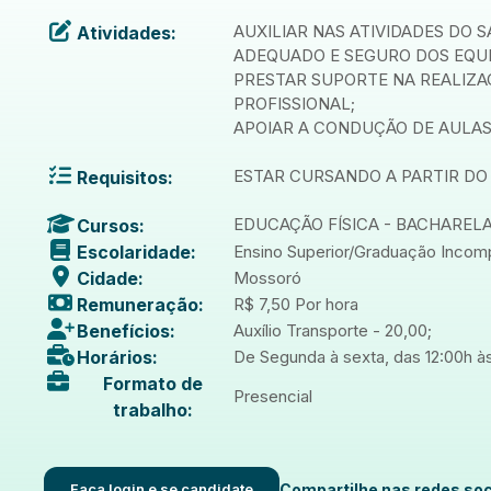
AUXILIAR NAS ATIVIDADES DO
Atividades:
ADEQUADO E SEGURO DOS EQU
PRESTAR SUPORTE NA REALIZA
PROFISSIONAL;
APOIAR A CONDUÇÃO DE AULAS
ESTAR CURSANDO A PARTIR DO
Requisitos:
EDUCAÇÃO FÍSICA - BACHAREL
Cursos:
Escolaridade:
Ensino Superior/Graduação Incom
Cidade:
Mossoró
Remuneração:
R$ 7,50 Por hora
Benefícios:
Auxílio Transporte - 20,00;
Horários:
De Segunda à sexta, das 12:00h às
Formato de
Presencial
trabalho:
Faça login e se candidate
Compartilhe nas redes soc