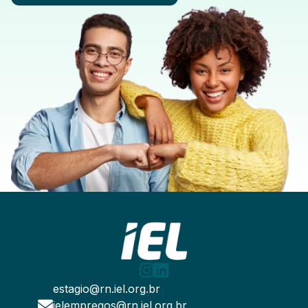
estagio@rn.iel.org.br
ielempregos@rn.iel.org.br