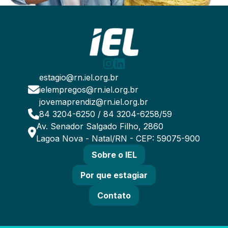
estagio@rn.iel.org.br
ielempregos@rn.iel.org.br
jovemaprendiz@rn.iel.org.br
84 3204-6250 / 84 3204-6258/59
Av. Senador Salgado Filho, 2860
Lagoa Nova - Natal/RN - CEP: 59075-900
Sobre o IEL
Por que estagiar
Contato