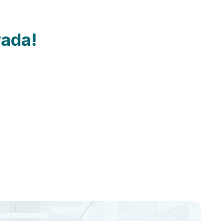
rada!