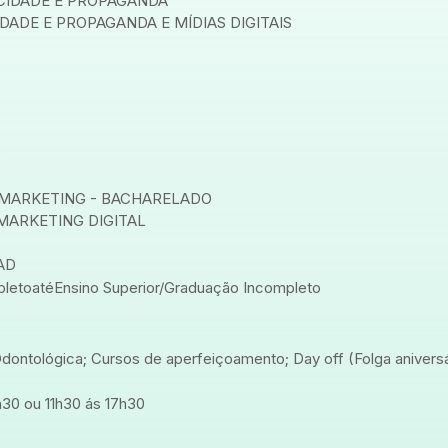
CIDADE E PROPAGANDA
ADE E PROPAGANDA E MÍDIAS DIGITAIS
)
 MARKETING - BACHARELADO
MARKETING DIGITAL
AD
pleto
até
Ensino Superior/Graduação Incompleto
dontológica; Cursos de aperfeiçoamento; Day off (Folga aniversá
h30 ou 11h30 ás 17h30