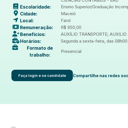
CIÊNCIAS CONTÁBEIS - EAD
Escolaridade:
Ensino Superior/Graduação Incom
Cidade:
Maceió
Local:
Farol
Remuneração:
R$ 950,00
Benefícios:
AUXÍLIO TRANSPORTE; AUXILIO
Horários:
Segunda a sexta-feira, das 08h00 
Formato de
Presencial
trabalho:
Faça login e se candidate
Compartilhe nas redes soc