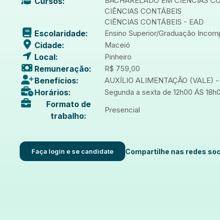
BACHARELADO EM CIENCIAS C
Cursos:
CIÊNCIAS CONTÁBEIS
CIÊNCIAS CONTÁBEIS - EAD
Escolaridade:
Ensino Superior/Graduação Incom
Cidade:
Maceió
Local:
Pinheiro
Remuneração:
R$ 759,00
Benefícios:
AUXÍLIO ALIMENTAÇÃO (VALE) - 2
Horários:
Segunda a sexta de 12h00 ÁS 18h
Formato de
Presencial
trabalho:
Faça login e se candidate
Compartilhe nas redes soc