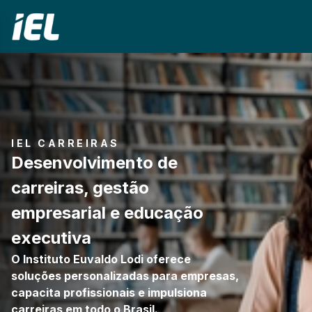
IEL CARREIRAS
Desenvolvimento de
carreiras, gestão
empresarial e educação
executiva
O Instituto Euvaldo Lodi oferece
soluções personalizadas para empresas,
capacita profissionais e impulsiona
carreiras em todo o Brasil.