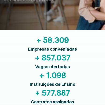
+
58.309
Empresas conveniadas
+
857.037
Vagas ofertadas
+
1.098
Instituições de Ensino
+
577.887
Contratos assinados