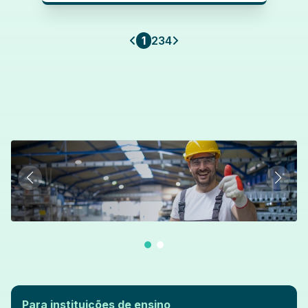
1
2
3
4
Para instituições de ensino