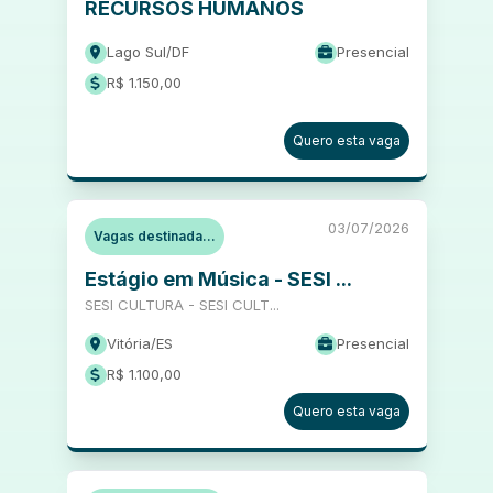
RECURSOS HUMANOS
Lago Sul
/
DF
Presencial
R$ 1.150,00
Quero esta vaga
03/07/2026
Vagas destinada...
Estágio em Música - SESI ...
SESI CULTURA - SESI CULT...
Vitória
/
ES
Presencial
R$ 1.100,00
Quero esta vaga